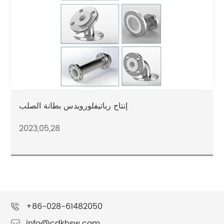
إنتاج رباتيفلورويدس بطانة الصلب
2023,05,28
+86-028-61482050
info@cdkhsw.com