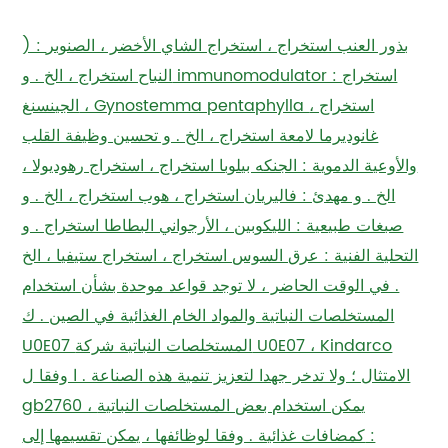
) : بذور العنب استخراج ، استخراج الشاي الأخضر ، الصنوبر
النباح استخراج ، الخ . و immunomodulator : استخراج
الجينسنغ ، Gynostemma pentaphylla استخراج ،
غانوديرما لامعة استخراج ، الخ . و تحسين وظيفة القلب
والأوعية الدموية : الجنكه بيلوبا استخراج ، استخراج رهوديولا ،
الخ . و مهدئ : فاليريان استخراج ، هوب استخراج ، الخ . و
صبغات طبيعية : الليكوبين ، الأرجواني البطاطا استخراج . و
التحلية الفنية : عرق السوس استخراج ، استخراج ستيفيا ، الخ
. في الوقت الحاضر ، لا توجد قواعد موحدة بشأن استخدام
المستخلصات النباتية والمواد الخام الغذائية في الصين . ك
U0E07 المستخلصات النباتية شركة U0E07 ، Kindarco
الامتثال ؛ ولا تدخر جهدا لتعزيز تنمية هذه الصناعة . ا وفقا ل
gb2760 ، يمكن استخدام بعض المستخلصات النباتية
كمضافات غذائية . وفقا لوظائفها ، يمكن تقسيمها إلى :