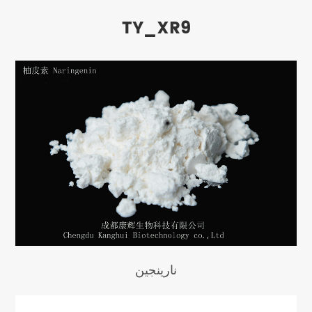
TY_XR9
نارينجين