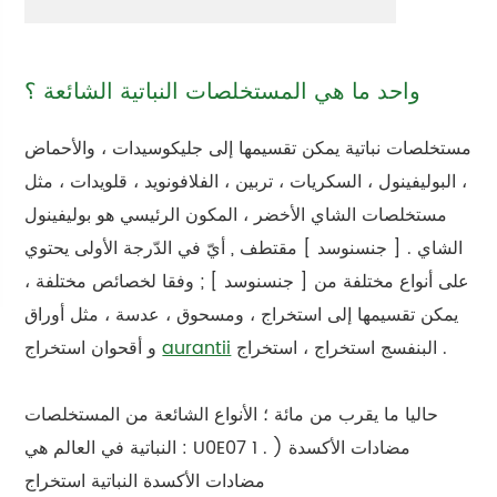
واحد ما هي المستخلصات النباتية الشائعة ؟
مستخلصات نباتية يمكن تقسيمها إلى جليكوسيدات ، والأحماض
، البوليفينول ، السكريات ، تربين ، الفلافونويد ، قلويدات ، مثل
مستخلصات الشاي الأخضر ، المكون الرئيسي هو بوليفينول
الشاي . [ جنسنوسد ] مقتطف , أيّ في الدّرجة الأولى يحتوي
على أنواع مختلفة من [ جنسنوسد ] ; وفقا لخصائص مختلفة ،
يمكن تقسيمها إلى استخراج ، ومسحوق ، عدسة ، مثل أوراق
و أقحوان استخراج .
البنفسج استخراج ، استخراج
aurantii
حاليا ما يقرب من مائة ؛ الأنواع الشائعة من المستخلصات
النباتية في العالم هي : U0E07 1 . مضادات الأكسدة (
مضادات الأكسدة النباتية استخراج