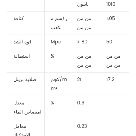
1010
نايلون
1.05
من من
ز/سم م
كثافة
من من
كعب
50
≥ 80
Mpa
قوة الشد
من من
من من
%
استطالة
من من
من من
17.2
21
كجم/m
صلابة برينل
m²
0.9
%
معدل
امتصاص الماء
0.23
معامل
الاحتكاك