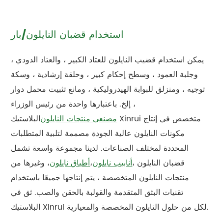
استخدام قضبان النايلون/بار
يمكن استخدام قضيب النايلون للعتاد الكبير ، والعتاد الدودي ،
وجلبة العمود ، وسطح إحكام كبير ، وحلقة إرشادية ، وسكة
توجيه ، ومنزلق للبوابة الهيدروليكية ، ومانع تثبيت محمل دوار
، إلخ. باعتبارها واحدة من رئيس الوزراء
مصنعي منتجات النايلون
البلاستيك Xinrui متخصص في إنتاج
مكونات النايلون عالية الجودة مصممة لتلبية المتطلبات
المحددة لمختلف الصناعات. لدينا مجموعة واسعة تشمل
قضبان النايلون ،
أنابيب نايلون
،
أطباق نايلون
، وغيرها من
منتجات النايلون المتخصصة ، يتم إنتاجها جميعًا باستخدام
تقنيات البثق المتقدمة والقولبة بالحقن والصب. ثق في
البلاستيك Xinrui لكل من حلول النايلون المخصصة والمعيارية.