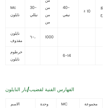
من
≦
40-
من
30-
Mc
≥ 10
موج
نيفي
من
نيللي
نايلون
من
نايلون
٦-،
1000
مقذوف
خرطوم
6-14
نايلون
الفهارس الفنية لقضيب/بار النايلون
مجموعة
MC
وحدة
الاسم