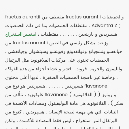
fructus aurantii مقتطف من fructus aurantii والحمضيات
. مقتطفات الحمضيات بما في ذلك الحمضيات Advantra Z ;
، هسپريدين و نارينجين . . . . . . . مقتطفات
ابيغينين استخراج
من fructus aurantii وزعت بشكل رئيسي في الصين
جيانغسو وتشجيانغ وقوانغدونغ وقويتشو وسيتشوان وجيانغشى .
الحمضيات تحتوي على مركبات الفلافونويد مثل البرتقال
والليمون والجريب فروت . قشر و غشاء أجزاء من هذه الفواكه
، وخاصة غير ناضجة الحمضيات الصغيرة ، لديها أعلى محتوى
هسپريدين . . . . . . . هسپريدين هو نوع من flavanone
غليكوزيد ، تتألف من flavanone ( الفلافونويد ) و روتوز (
سكر ) . الفلافونويد هي مادة البوليفينول ومضادات الأكسدة في
النباتات التي هي مهمة لصحة الإنسان . هسپريدين ، كنوع من
البرتقال المر استخراج ، ليس فقط المضادة للأكسدة ، ولكن