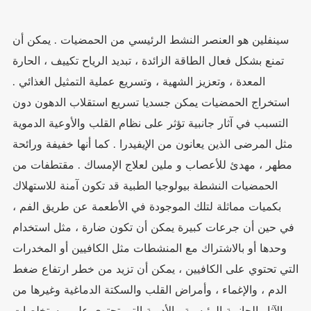
سينفلين هو العنصر النشط الرئيسي من الحمضيات . يمكن أن
تمنع بشكل فعال الطاقة الزائدة ، تبديد الرياح تكييف ، الحارة
المعدة ، وتعزيز الشهية ، وتسريع عملية التمثيل الغذائي .
استخراج الحمضيات يمكن جسديا تسريع استقلاب الدهون دون
التسبب في آثار جانبية تؤثر على نظام القلب والأوعية الدموية
مثل المرضى الذين يعانون من الإيفيدرا . كما أنها خفيفة ورائحة
مطهر ، مهدئ للأعصاب و ملين لعلاج الإمساك . مقتطفات من
الحمضيات النشطة بيولوجيا الطبية قد تكون آمنة للاستهلاك
بكميات مماثلة لتلك الموجودة في الأطعمة عن طريق الفم ،
في حين أن جرعات كبيرة يمكن أن تكون ضارة ، مثل استخدام
وحدها أو بالاشتراك مع المنشطات مثل الكافيين أو المخدرات
التي تحتوي على الكافيين ، يمكن أن تزيد من خطر ارتفاع ضغط
الدم ، والإغماء ، وأمراض القلب والسكتة الدماغية وغيرها من
الآثار الجانبية الرئيسية . الأدوية التي تحتوي على مستخلصات