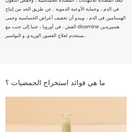
أيضا المضادة للالتهابات ، المضادة للحساسية ، وخفض الدهون
في الدم ، وحماية الأوعية الدموية . عن طريق الحد من إنتاج
الهستامين في الدم ، ويبدو أن تخفيف أعراض الحساسية وحمى
القش . في أوروبا ، جنبا إلى جنب مع diosmine هسپريدين
يستخدم لعلاج القصور الوريدي و البواسير .
ما هي فوائد استخراج الحمضيات ؟