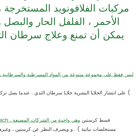
مركبات الفلافونويد المستخرجة م
الأحمر ، الفلفل الحار والبصل
يمكن أن تمنع وعلاج سرطان ال
ليس فقط على مجموعة متنوعة من المواد المسرطنة والسرطانية ، ول
قسط كرستين
أو لديك أي أسئلة حول ذلك ، يرجى الاتصال Kindarco Biotech ، وهي واحدة من الشركات المصنعة
مستخلصات نباتية ) . و وبصرف النظر عن كرستين ، وغيرها