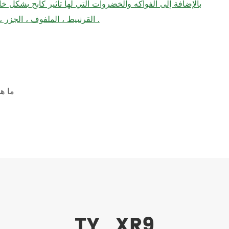
بالإضافة إلى الفواكه والخضروات التي لها تأثير كابح بشكل
القرنبيط ، الملفوف ، الجزر ، الهليون والثوم يمكن أن تمنع بشكل فعال من سرطان الثدي .
ما ه
TY_XR9