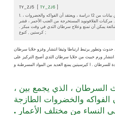
TY_ZJ5
[
TY_ZJ6
]
1. ، المجلس الوطني الكندي لأبحاث السرطان ، الذي يجمع بين بيانات من 12 دراسة ، ويعتقد أن الفواكه والخضروات
 مركبات الفلافونويد المستخرجة من العنب الأحمر ، قشر
لشائعة يمكن أن تمنع وعلاج سرطان الثدي في وقت مبكر .
كرستين , كنوع ;
حدوث وتطور يرتبط ارتباطا وثيقا انتشار وغزو خلايا سرطان
 انتشار ورم خبيث من خلايا سرطان الثدي أصبح التركيز على
، المجلس الوطني الكندي لأبحاث السرطان ، الذي يجمع بين
يعتقد أن الفواكه والخضروات الطازجة
ي النساء من مختلف الأعمار .