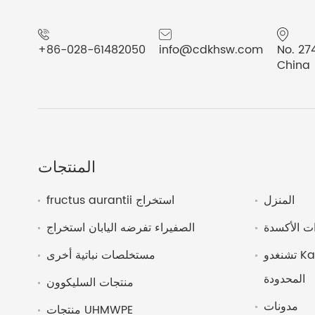
+86-028-61482050
info@cdkhsw.com
No. 27
China
المنتجات
المنزل
fructus aurantii استخراج
ت الأكسدة
الصفيراء تفرضه اليابان استخراج
تشنغدو Kanghui التكنولوجيا الحيوية
مستخلصات نباتية أخرى
المحدودة
منتجات السليكوون
مدونات
منتجات UHMWPE