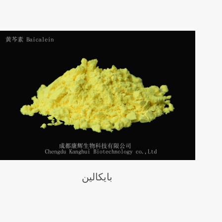
بايكالين