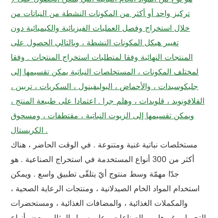
تركيز واحد أو أكثر من المكونات النشطة من النباتات من
خلال استخراج وفصل العمليات الفيزيائية والكيميائية دون
تغيير هيكل المكونات النشطة ، وبالتالي الحصول على
المنتجات النهائية وفقا لمتطلبات استخراج المنتجات . وفقا
لمختلف المكونات ، المستخلصات النباتية يمكن تقسيمها إلى
جليكوسيدات ، والأحماض ، البوليفينول ، السكريات ، تربين ،
الفلافونويد ، قلويدات ، وهلم جرا . اعتمادا على طبيعة المنتج ،
ويمكن تقسيمها إلى الزيوت النباتية ، مقتطفات ، ومسحوق
الكريستال .
مستخلصات نباتية غنية ومتنوعة . في الوقت الحاضر ، هناك
أكثر من 300 أنواع المستخدمة في استخراج الصناعية . هو
جدّا مهمّة وسط منتوج أيّ يتلقّى تطبيق واسع . ويمكن
استخدام المواد الخام الصيدلانية ، ومنتجات الرعاية الصحية ،
والمكملات الغذائية ، والمضافات الغذائية ، ومستحضرات
التجميل وغيرها من الصناعات . على سبيل المثال ، بعض أنواع