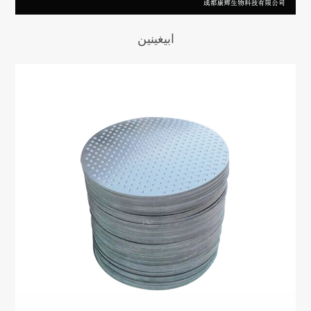
ابيغينين