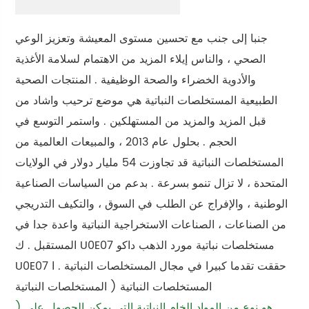
جنبا إلى جنب مع تحسين مستوى المعيشة وتعزيز الوعي
الصحي ، والناس إيلاء المزيد من الاهتمام لسلامة الأغذية
والأدوية الخضراء والصحة الوظيفية . المنتجات الصحية
الطبيعية المستخلصات النباتية هي موضع ترحيب واشاد من
قبل المزيد والمزيد من المستهلكين . واستمر التوسع في
الحجم . بحلول عام 2013 ، والمبيعات العالمية من
المستخلصات النباتية قد تجاوزت 54 مليار دولار في الولايات
المتحدة ، لا تزال تنمو بسرعة . بدعم من السياسات الصناعية
الوطنية ، والإفراج عن الطلب في السوق ، والتكيف التدريجي
من الصناعات ، الصناعات الاستخراجية النباتية واعدة جدا في
المستقبل . ك U0E07 مستخلصات نباتية مورد الذهب داكو
U0E07 حققت تقدما كبيرا في مجال المستخلصات النباتية . ا
المستخلصات النباتية ( المستخلصات النباتية
) هو نوع من المواد الخام النباتية التي يمكن الحصول على