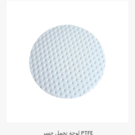
لوحة تحمل جسر PTFE