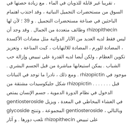
، تقريبا غير قابلة للذوبان في الماء . مع زيادة حصتها في
السوق من مستحضرات التجميل النباتية ، وقد اجتذب اهتمام
الباحثين في صناعة مستحضرات التجميل . و 39 ؛ لأن لها
وظائف متعددة من الجمال . وقد وجد أن rhizopithecin
ليس فقط لديه العديد من الآثار الدوائية مثل مضادات الأكسدة
، المضادة للورم ، المضادة للالتهابات ، كبت المناعة ، وتعزيز
تكوين العظام ، ولكن أيضا لديه القدرة على تبييض وإزالة حب
الشباب . يمكن استيعابها مباشرة من قبل الجسم البشري .
ومع ذلك ، نادرا ما توجد في النباتات . rhizopictin موجود في
شكل جليكوسيدات مشتقة من rhizopictin . . . . . . . قبل
الدخول في نظام الدورة الدموية ، جسم الإنسان يمتص
gentiosteroside في الغشاء المخاطي في المعدة ، ويزيل
glycoside المجموعة ، وتنتج gentiosteroside ، وبالتالي
تلعب دورها . و آثار rhizopithecin على تبييض