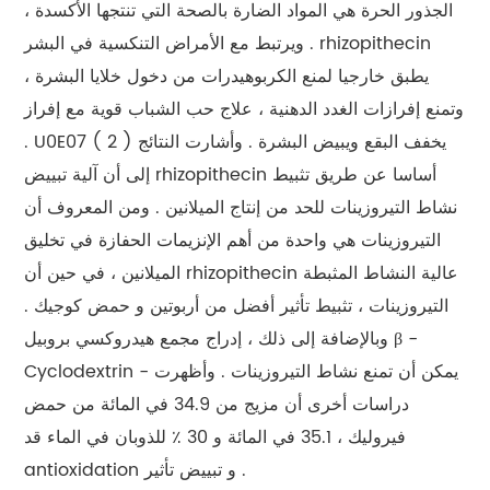
الجذور الحرة هي المواد الضارة بالصحة التي تنتجها الأكسدة ،
ويرتبط مع الأمراض التنكسية في البشر . rhizopithecin
يطبق خارجيا لمنع الكربوهيدرات من دخول خلايا البشرة ،
وتمنع إفرازات الغدد الدهنية ، علاج حب الشباب قوية مع إفراز
. U0E07 ( 2 ) يخفف البقع ويبيض البشرة . وأشارت النتائج
إلى أن آلية تبييض rhizopithecin أساسا عن طريق تثبيط
نشاط التيروزينات للحد من إنتاج الميلانين . ومن المعروف أن
التيروزينات هي واحدة من أهم الإنزيمات الحفازة في تخليق
الميلانين ، في حين أن rhizopithecin عالية النشاط المثبطة
التيروزينات ، تثبيط تأثير أفضل من أربوتين و حمض كوجيك .
وبالإضافة إلى ذلك ، إدراج مجمع هيدروكسي بروبيل β -
Cyclodextrin - يمكن أن تمنع نشاط التيروزينات . وأظهرت
دراسات أخرى أن مزيج من 34.9 في المائة من حمض
فيروليك ، 35.1 في المائة و 30 ٪ للذوبان في الماء قد
antioxidation و تبييض تأثير .