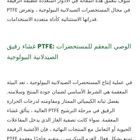
سوف تتعمق هذه المقالة في الأدوار المتعددة للطبقة الرقيقة
PTFE في مجال المستحضرات الصيدلانية البيولوجية ، وتعرض
قدراتها الاستثنائية كأداة متعددة الاستخدامات.
غشاء رقيق PTFE: الوصي المعقم للمستحضرات
الصيدلانية البيولوجية
في عملية إنتاج المستحضرات الصيدلانية البيولوجية ، تعد البيئة
المعقمة هي الشرط الأساسي لضمان جودة المنتج وسلامته.
بفضل ثباته الكيميائي الممتاز ومقاومته لدرجات الحرارة
العالية ، يتألق غشاء PTFE الرقيق في مرحلة الترشيح
المعقمة. سواء كانت تصفية الغاز الذي يدخل المفاعلات
الحيوية أو التعامل مع المنتجات النهائية ، فإن الأغشية الرقيقة
PTFE تمنع بشكل فعال الغزو الميكروبي ، وتقيم حاجزًا معقمة