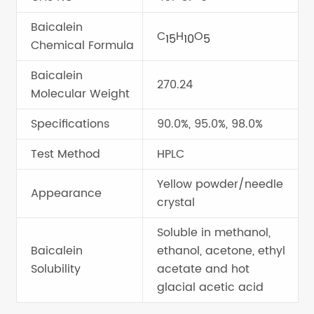
Baicalein
C
H
O
15
10
5
Chemical Formula
Baicalein
270.24
Molecular Weight
Specifications
90.0%, 95.0%, 98.0%
Test Method
HPLC
Yellow powder/needle
Appearance
crystal
Soluble in methanol,
Baicalein
ethanol, acetone, ethyl
Solubility
acetate and hot
glacial acetic acid