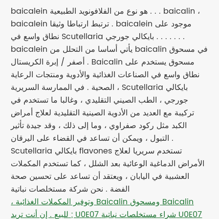
baicalein هو نوع من الفلافونويد الطبيعية . . . baicalin ،
baicalein ترتبط ارتباطا وثيقا . baicalein موجود على
نطاق واسع في Scutellaria بايكالي جورجي . . . . . . .
baicalein يأتي أساسا من التحلل من baicalin في مسحوق
أصفر / إبرة الكريستال . Baicalin مسحوق يستخدم على
نطاق واسع في الصناعات الغذائية والأدوية ومنتجات الرعاية
الصحية . في الممارسة السريرية ، Scutellaria بايكالي
جورجي ، الطب الصيني التقليدي ، وغالبا ما تستخدم في
تركيبة مع العديد من الأدوية الصينية التقليدية لعلاج أمراض
الكبد مثل ركود صفراوي ، وما إلى ذلك ، وقد جيدة تأثير
التبول ، ويمكن أن تساعد في القضاء على اليرقان .
Scutellaria بايكالي flavones تستخدم سريريا لعلاج
الأمراض الدماغية الوعائية بعد الشلل ، كما تستخدم المكملات
العشبية في اليابان ، ويعتقد أن تساعد على تحسين صحة
الفضة . نحن شركة مستخلصات نباتية
، وتوفير المكملات الغذائية Baicalin ومسحوق Baicalin
للبيع . إن أنت تريد ; U0E07 شراء مستخلصات نباتية U0E07