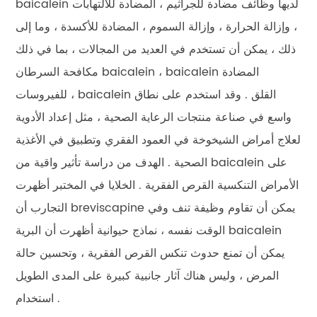
baicalein لديها وظائف مضادة للجراثيم ، المضادة للالتهابات
، وإزالة الحرارة ، وإزالة السموم ، المضادة للأكسدة ، وما إلى
ذلك ، يمكن أن تستخدم في العديد من المجالات ، بما في ذلك
مكافحة السرطان baicalein ، baicalein المضادة
للفيروسات ، baicalein القلق . وقد استخدم على نطاق
واسع في صناعة منتجات الرعاية الصحية ، مثل إعداد الأدوية
لعلاج أمراض الشيخوخة في العمود الفقري وتطبيق في الأغذية
الصحية . الهدف من دراسة تأثير واقية من baicalein على
الأمراض التنكسية القرص الفقرية . الخلايا في المختبر أظهرت
التجارب أن breviscapine يمكن أن تقاوم وظيفة تنف وفي
الوقت نفسه ، نماذج حيوانية أظهرت أن البرية baicalein
يمكن أن تمنع حدوث تنكس القرص الفقرية ، وتحسين حالة
المرض ، وليس هناك آثار جانبية كبيرة على المدى الطويل
استخدام .