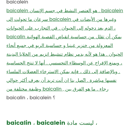
baicalein
baicalein هو العنصر النشط في جسم الإنسان . baicalein
سرعان ما تحولت إلى baicalein وغيرها من الأيضات في
الدم بعد دخوله إلى الحيوان . في التجارب على الحيوانات ،
baicalin يمكن أن تقلل من حساسية انقباض القصبة الهوائية
المعزولة من خنزير غينيا و حساسية الربو في جميع أنحاء
الحيوان . هذا هو لأنه يدمر نظام تنشيط انزيم من الخلايا البدينة
، ويمنع الإفراج عن الوسطاء التحسسي . أنها لا تنتج الحساسية
. وبالإضافة إلى ذلك ، فإنه يمكن الاسترخاء العضلات الملساء
نفسها مباشرة . اتّصل بنا إن أنت تريد أن يعرف أكثر حوالي
وظيفة مختلفة من baicalin , رجاء . ما هو الفرق بين
baicalin ، baicalein ؟
baicalin ، baicalein ليست مادة ،