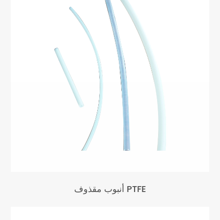
أنبوب مقذوف PTFE