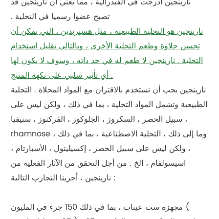
نارينجين أدرجت في الفيدرالية ، مما يعني أن نارينجين قد
تصبح عضوا رسميا في التحلية .
نارينجين هو التحلية الطبيعية ، مثل هسپريدين ، التي يمكن أن
تحسن حلاوة وطعم التحلية الأخرى ، وبالتالي تقليل استخدام
التحلية . نارينجين لا طعم له في حد ذاته ، وسوف لا يكون لها
أي تأثير سلبي على نكهة المنتج .
نارينجين يجب أن تستخدم بالاقتران مع المواد المحلاة . التحلية
الطبيعية وتشمل المواد التحلية ، بما في ذلك ، ولكن ليس على
سبيل الحصر ، السكروز ، الجلوكوز ، الفركتوز ، ستيفيا ،
rhamnose ، وما إلى ذلك ، التحلية الاصطناعية ، بما في ذلك
، ولكن ليس على سبيل الحصر ، إكسيليتول ، الأسبارتام ،
اسيسولفام ، الخ . من أجل التحقق من الآثار الفعلية من
نارينجين ، أجرينا التجارب التالية :
مجهزة ست عينات ، بما في ذلك 150 جزء في المليون (