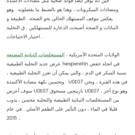
حين أنه يوفر أيضا فوائد صحية مثل مضادات الأكسدة
ومضادات الميكروبات ، وهذا هو بالضبط ما يفضلونه . وهو
يعكس موقف المستهلك الحالي نحو الصحة . الطبيعة و
النباتات و الصحة أصبحت الدعارة للمستهلكين . ق التحلية
اختيار الاحتياجات .
الولايات المتحدة الأمريكية ،
المستخلصات النباتية المصنعة
عرض جديد التحلية الطبيعية hesperetin في اتجاه خفض
نسبة السكر في الدم ، والتي يمكن أن تعزز التحلية الطبيعية ،
وتحسين نكهة مضادة الأكسدة . U0E07 في هذه الفترة ، ونحن
سوف أعرض U0E07 نارينجين مسحوق U0E07 ، وهو نوع آخر
من المستخلصات النباتية الطبيعية والتحلية محسن ، يذوب
قليلا في الماء ، دون التأثير على الطعم الأصلي . في عام
2015 ،