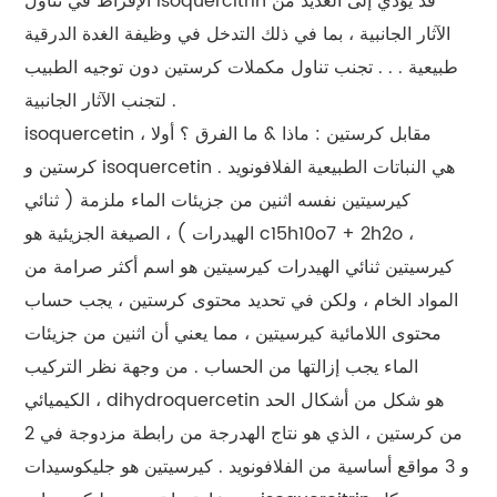
الإفراط في تناول isoquercitrin قد يؤدي إلى العديد من
الآثار الجانبية ، بما في ذلك التدخل في وظيفة الغدة الدرقية
طبيعية . . . تجنب تناول مكملات كرستين دون توجيه الطبيب
لتجنب الآثار الجانبية .
isoquercetin مقابل كرستين : ماذا & ما الفرق ؟ أولا ،
كرستين و isoquercetin هي النباتات الطبيعية الفلافونويد .
كيرسيتين نفسه اثنين من جزيئات الماء ملزمة ( ثنائي
الهيدرات ) ، الصيغة الجزيئية هو c15h10o7 + 2h2o ،
كيرسيتين ثنائي الهيدرات كيرسيتين هو اسم أكثر صرامة من
المواد الخام ، ولكن في تحديد محتوى كرستين ، يجب حساب
محتوى اللامائية كيرسيتين ، مما يعني أن اثنين من جزيئات
الماء يجب إزالتها من الحساب . من وجهة نظر التركيب
الكيميائي ، dihydroquercetin هو شكل من أشكال الحد
من كرستين ، الذي هو نتاج الهدرجة من رابطة مزدوجة في 2
و 3 مواقع أساسية من الفلافونويد . كيرسيتين هو جليكوسيدات