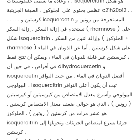
، وعادة ما تسمى جليكوسيدات . isoquercitrin هو هيكل
عظمي يحتوي على الجلوكوز ، الصيغة الجزيئية c21h20o12 . .
. . . . . كرستين و isoquercetin المستخرجة من روتين و
تستخدم في إزالة السكر . إزالة السكر ( rhamnose ) على
شكل isoquercitrin ، وإزالة اثنين من السكر ( الجلوكوز +
rhamnose ) على شكل كرستين . أما عن الذوبان في الماء
، كيرسيتين غير قابلة للذوبان في الماء ، ويمكن أن تنتج فقط
في أقراص ، في حين أن dihydroquercetin و
isoquercetin أفضل الذوبان في الماء . من حيث التوافر
البيولوجي ، isoquercitrin ثبت أن يكون أعلى التوافر
البيولوجي وأسرع معدل الامتصاص من كيرسيتين أو كيرسيتين
( روتين ) ، الذي هو حوالي ضعف معدل الامتصاص كرستين .
هو عشر مرات من كرستين ( روتين ) . الجلوكوز
isoquercitrin جزئيا يسرع امتصاص الجزيئات وتحويلها إلى
كرستين .