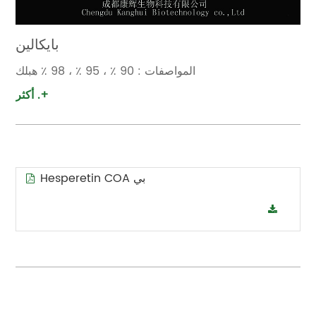
بايكالين
المواصفات : 90 ٪ ، 95 ٪ ، 98 ٪ هبلك
أكثر .+
Hesperetin COA بي