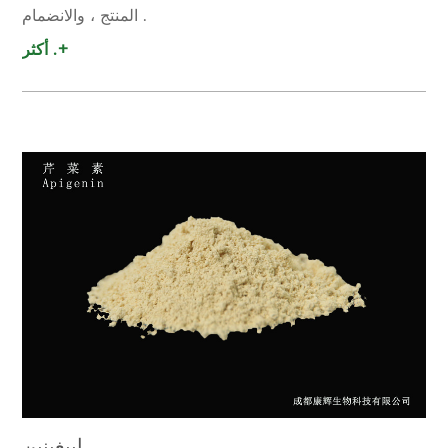
المنتج ، والانضمام .
أكثر .+
ابيغينين