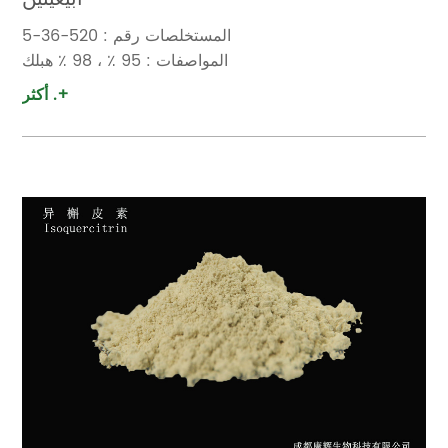
المستخلصات رقم : 520-36-5
المواصفات : 95 ٪ ، 98 ٪ هبلك
أكثر .+