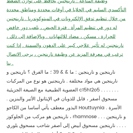
وظيفة المناعة : نارينجنين يحافظ على توازن الضغط
التأكسدي السليم في الخلايا في أوقات محددة ومناطق محددة
من خلال تنظيم تدفق الإلكترونات في الميتوكوندريا . نارينجنين
له دور في تنظيم المرأة . فترة الحيض ، يلعب دور خافض
للحرارة ، مسكن ، مضاد للالتهابات . وبالإضافة إلى ذلك ،
نارينجنين له تأثير علاجي كبير على الدهون والسمنة . إذا كنت
ترغب في معرفة المزيد عن وظيفة نارينجين ، يرجى الاتصال
بنا .
نارينجين و نارينجين : ما & & 39 ؛ ما الفرق ؟ نارينجين و
نارينجين هي مواد مختلفة . نارينجنين هو نوع من المركبات
العضوية الطبيعية مع الصيغة الجزيئية c15h12o5 . . . . . . .
مسحوق أصفر ، قابل للذوبان في الإيثانول الأثير والبنزين .
البذور معطف يأتي أساسا من الكاجو Houttuynia الأسرة .
نارينجين هو مركب من الجلوكوز ، rhamnose و نارينجين . . .
. . . . نارينجين مسحوق أبيض إلى أصفر شاحب مسحوق بلوري