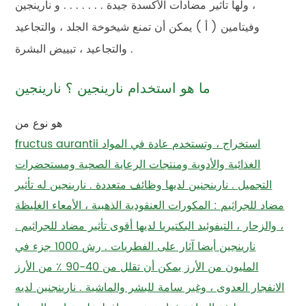
، ولها تأثير مضادات الأكسدة جيدة . . . . . . . و نارينجين
وفيتامين ( أ ) يمكن أن تمنع شيخوخة الجلد ، والتجاعيد
والتجاعيد ، تبييض البشرة .
ما هو استخدام نارينجين ؟ نارينجين
هو نوع من
fructus aurantii استخراج ، وتستخدم عادة في المواد
الغذائية والأدوية ومنتجات الرعاية الصحية ومستحضرات
التجميل . نارينجنين لديها وظائف متعددة . نارينجين له تأثير
مضاد للجراثيم : المكورات العنقودية الذهبية ، الأمعاء الغليظة
، والزحار ، التيفوئيد البكتيريا لديها أقوى تأثير مضاد للجراثيم .
نارينجين أيضا آثار على الفطريات . رش 1000 جزء في
المليون من الأرز يمكن أن تقلل من 40-90 ٪ من الأرز
الانفجار العدوى ، وغير سامة للبشر والماشية . نارينجنين لديه