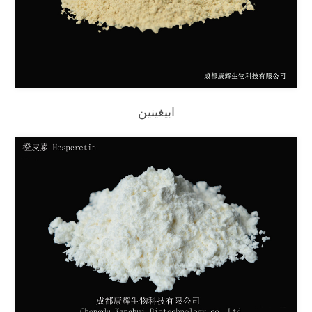
ابيغينين