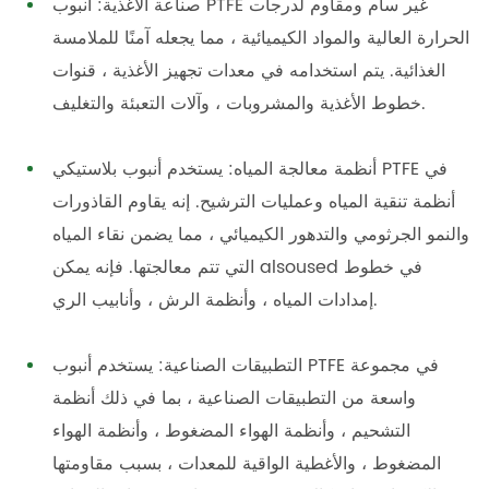
صناعة الأغذية: أنبوب PTFE غير سام ومقاوم لدرجات
الحرارة العالية والمواد الكيميائية ، مما يجعله آمنًا للملامسة
الغذائية. يتم استخدامه في معدات تجهيز الأغذية ، قنوات
خطوط الأغذية والمشروبات ، وآلات التعبئة والتغليف.
أنظمة معالجة المياه: يستخدم أنبوب بلاستيكي PTFE في
أنظمة تنقية المياه وعمليات الترشيح. إنه يقاوم القاذورات
والنمو الجرثومي والتدهور الكيميائي ، مما يضمن نقاء المياه
التي تتم معالجتها. فإنه يمكن alsoused في خطوط
إمدادات المياه ، وأنظمة الرش ، وأنابيب الري.
التطبيقات الصناعية: يستخدم أنبوب PTFE في مجموعة
واسعة من التطبيقات الصناعية ، بما في ذلك أنظمة
التشحيم ، وأنظمة الهواء المضغوط ، وأنظمة الهواء
المضغوط ، والأغطية الواقية للمعدات ، بسبب مقاومتها