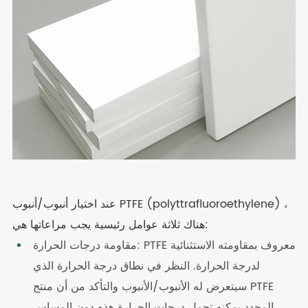
عند اختيار أنبوب/أنبوب PTFE (polyttrafluoroethylene) ،
هناك ثلاثة عوامل رئيسية يجب مراعاتها هي:
مقاومة درجات الحرارة: PTFE معروف بمقاومته الاستثنائية
لدرجة الحرارة. النظر في نطاق درجة الحرارة الذي
سيتعرض له الأنبوب/الأنبوب والتأكد من أن منتج PTFE
المحدد يمكنه تحمل درجات الحرارة هذه دون المساس