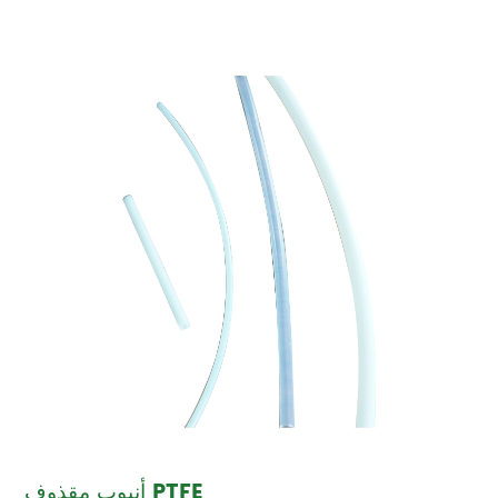
أنبوب مقذوف PTFE