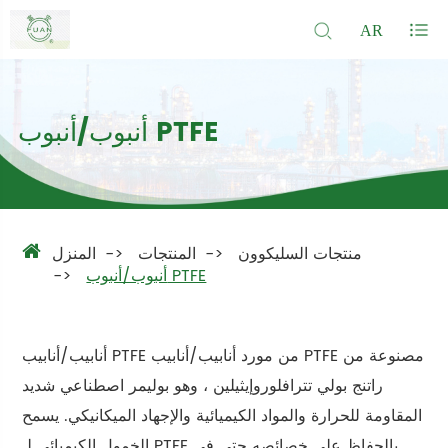
AR
أنبوب/أنبوب PTFE
منتجات السليكوون
المنتجات
المنزل
أنبوب/أنبوب PTFE
أنابيب/أنابيب PTFE من مورد أنابيب/أنابيب PTFE مصنوعة من
راتنج بولي تترافلوروإيثيلين ، وهو بوليمر اصطناعي شديد
المقاومة للحرارة والمواد الكيميائية والإجهاد الميكانيكي. يسمح
الخمول الكيميائي لـ PTFE بالحفاظ على خصائصه حتى في