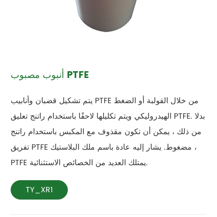
أنبوب مصبوب PTFE
يتم تشكيل قضبان وأنابيب PTFE من خلال القولبة أو الضغط
الهيدروليكي ويتم تكليلها لاحقًا باستخدام راتنج تعليق PTFE. بدلا
من ذلك ، يمكن أن تكون مقذوف مع المكبس باستخدام راتنج
تفريق PTFE مضغوط. يشار إليه عادة باسم ملك البلاستيك ،
PTFE يمتلك العديد من الخصائص الاستثنائية.
TY_XR1