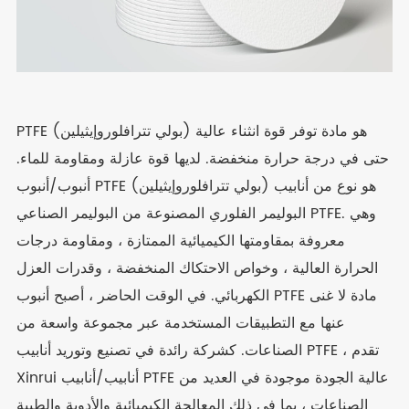
PTFE (بولي تترافلوروإيثيلين) هو مادة توفر قوة انثناء عالية
حتى في درجة حرارة منخفضة. لديها قوة عازلة ومقاومة للماء.
أنبوب/أنبوب PTFE (بولي تترافلوروإيثيلين) هو نوع من أنابيب
البوليمر الفلوري المصنوعة من البوليمر الصناعي PTFE. وهي
معروفة بمقاومتها الكيميائية الممتازة ، ومقاومة درجات
الحرارة العالية ، وخواص الاحتكاك المنخفضة ، وقدرات العزل
الكهربائي. في الوقت الحاضر ، أصبح أنبوب PTFE مادة لا غنى
عنها مع التطبيقات المستخدمة عبر مجموعة واسعة من
الصناعات. كشركة رائدة في تصنيع وتوريد أنابيب PTFE ، تقدم
Xinrui أنابيب/أنابيب PTFE عالية الجودة موجودة في العديد من
الصناعات ، بما في ذلك المعالجة الكيميائية والأدوية والطبية