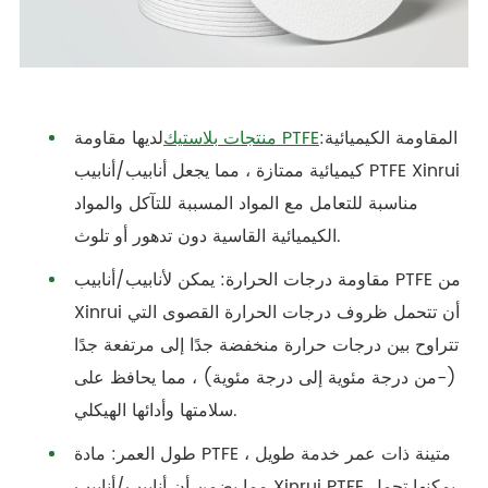
المقاومة الكيميائية:
منتجات بلاستيك PTFE
لديها مقاومة
كيميائية ممتازة ، مما يجعل أنابيب/أنابيب PTFE Xinrui
مناسبة للتعامل مع المواد المسببة للتآكل والمواد
الكيميائية القاسية دون تدهور أو تلوث.
مقاومة درجات الحرارة: يمكن لأنابيب/أنابيب PTFE من
Xinrui أن تتحمل ظروف درجات الحرارة القصوى التي
تتراوح بين درجات حرارة منخفضة جدًا إلى مرتفعة جدًا
(-من درجة مئوية إلى درجة مئوية) ، مما يحافظ على
سلامتها وأدائها الهيكلي.
طول العمر: مادة PTFE متينة ذات عمر خدمة طويل ،
مما يضمن أن أنابيب/أنابيب Xinrui PTFE يمكنها تحمل