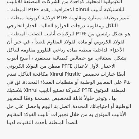
الكيميائية المحلية. كواحدة من الشركات المصنعة للأنابيب
المبطنة بـ PTFE الاحترافية ، يقدم Xinrui البلاستيكية أنابيب
فولاذية كربونية مبطنة بـ PTFE تتميز بوظيفة ممتازة ومقاومة
للتآكل ومقاومة درجات الحرارة العالية. الجدار الخارجي
لتركيبات أنابيب الصلب المبطنة بـ PTFE هو بشكل رئيسي من
الفولاذ الكربوني أو مادة الفولاذ المقاوم للصدأ ، في حين أن
الأجزاء الداخلية مبطنة بمادة رباعي الفلورو مقاومة للتآكل
بشكل استثنائي. مع خصائص كيميائية مستقرة ، أصبح أنبوب
مبطن من الفولاذ الكربوني PTFE الاختيار الأول لأعمال
مكافحة التآكل. تقدم Xinrui Plastic أيضًا خيارات تخصيص
بناءً على المعايير الوطنية أو متطلبات العملاء المحددة. ثق في
بلاستيك Xinrui كشركة تصنيع أنابيب PTFE المبطنة الموثوق
بها ، وتوفر حلولاً قابلة للتخصيص مصممة وفقًا للمعايير
الوطنية أو احتياجاتك المحددة. اتصل بنا اليوم واحصل على حل
الأنابيب الموثوق به من خلال تجهيزات أنابيب الفولاذ المقاوم
للصدأ المبطنة بأحدث التقنيات لدينا.