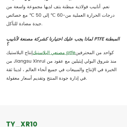
نعم. أنابيب فولاذية مبطنة بتف لديها مجموعة واسعة من
درجات الحرارة العملية من-60 ℃ إلى 50 ℃ مع خصائص
جيدة مضادة للتآكل.
لماذا يجب عليك اختيارنا كشركة مصنعة لأنابيب PTFE المبطنة
؟
كواحد من المحترفين
مصنعي البلاستيك ptfe
إنتاج البلاستيك
من Jiangsu Xinrui منذ شروق البولي إيثيلين مع عقود من
الخبرة في الإنتاج والمبيعات في جميع أنحاء العالم ، لدينا ثقة
في إدارة جودة المنتج وتقديم أسعار معقولة.
TY_XR10