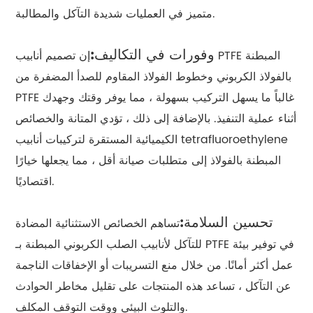
متميز في العمليات شديدة التآكل والمطالبة.
وفورات في التكاليف:
إن تصميم أنابيب PTFE المبطنة
بالفولاذ الكربوني وخطوط الفولاذ المقاوم للصدأ المضفرة من
PTFE غالباً ما يسهل التركيب بسهولة ، مما يوفر وقتك وجهدك
أثناء عملية التنفيذ. بالإضافة إلى ذلك ، تؤدي المتانة والخصائص
الكيميائية المستقرة لتركيبات أنابيب tetrafluoroethylene
المبطنة بالفولاذ إلى متطلبات صيانة أقل ، مما يجعلها خيارًا
اقتصاديًا.
تحسين السلامة:
تساهم الخصائص الاستثنائية المضادة
للتآكل لأنابيب الصلب الكربوني المبطنة بـ PTFE في توفير بيئة
عمل أكثر أمانًا. من خلال منع التسريبات أو الإخفاقات الناجمة
عن التآكل ، تساعد هذه المنتجات على تقليل مخاطر الحوادث
والتلوث البيئي ووقت التوقف المكلف.