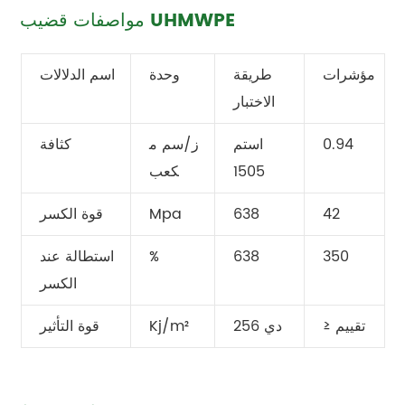
مواصفات قضيب UHMWPE
مؤشرات
طريقة
وحدة
اسم الدلالات
الاختبار
0.94
استم
ز/سم م
كثافة
1505
كعب
42
638
Mpa
قوة الكسر
350
638
%
استطالة عند
الكسر
≥ تقييم
دي 256
Kj/m²
قوة التأثير