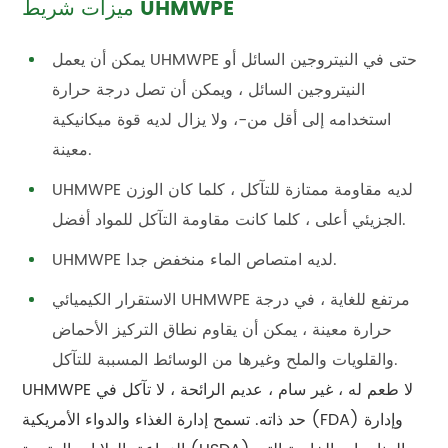
ميزات شريط UHMWPE
يمكن أن يعمل UHMWPE حتى في النيتروجين السائل أو
النيتروجين السائل ، ويمكن أن تصل درجة حرارة
استخدامه إلى أقل من-، ولا يزال لديه قوة ميكانيكية
معينة.
UHMWPE لديه مقاومة ممتازة للتآكل ، كلما كان الوزن
الجزيئي أعلى ، كلما كانت مقاومة التآكل للمواد أفضل.
UHMWPE لديه امتصاص الماء منخفض جدا.
الاستقرار الكيميائي UHMWPE مرتفع للغاية ، في درجة
حرارة معينة ، يمكن أن يقاوم نطاق التركيز الأحماض
والقلويات والملح وغيرها من الوسائط المسببة للتآكل.
UHMWPE لا طعم له ، غير سام ، عديم الرائحة ، لا تآكل في
حد ذاته. تسمح إدارة الغذاء والدواء الأمريكية (FDA) وإدارة