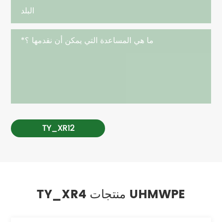
TY_XR12
TY_XR4 منتجات UHMWPE