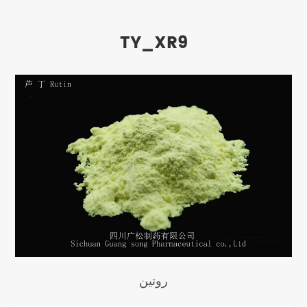
TY_XR9
روتين