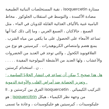
نقية المستخلصات النباتية الطبيعية ، isoquercetin ممتازة
مضادة الأكسدة ، والتوسط في استقلاب الجلوكوز . مخاط
البامية غنية بالألياف الغذائية القابلة للذوبان في الماء ، مثل
الصمغ ، جالاكتان ، الصمغ العربي ، وما إلى ذلك كما أنها
تساعد الأمعاء على الحصول على ما يكفي من مياه الشرب .
يمنع هضم وامتصاص الكربوهيدرات . كيرسيتين هو نوع من
الفلافونويد الكحول ، والتي توجد في العديد من الخضروات
والأعشاب ، ولها العديد من الأنشطة البيولوجية المفيدة . . . . .
. . ن . استخدام كرستين
; هل هذا صحيح ؟ يمكن أن تساعد في انتشار الخلايا السليمة ،
وتعزيز الحصانة ضد أمراض القلب والأوعية الدموية .
II . الفرق بين كرستين و isoquercetin التركيب الكيميائي .
من وجهة نظر الكيمياء ، هيكل
isoquercitrin
; هو
جليكوسيدات ، كيرسيتين هو جليكوسيدات ، وعادة ما تسمى