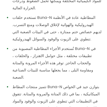
للمواد الكيميائية المختلفة ويمكنها تحمل الضغوط ودرجات
الحرارة العالية.
تستخدم حلقات Buna-N المطاطية عادة في الأنظمة
الهيدروليكية والهوائية لإغلاق الوصلات ومنع التسرب.
لديهم خصائص ختم ممتازة ، حتى في البيئات الصعبة التي
تنطوي على الزيوت والوقود والسوائل الهيدروليكية.
تُستخدم الأجزاء المطاطية المصبوبة من Buna-N في
تطبيقات مختلفة ، مثل حوامل الاهتزاز ، والحلقات ،
والحجاب الحاجز. توفر هذه الأجزاء المرونة والمتانة
ومقاومة البلى ، مما يجعلها مناسبة للبيئات الصناعية
الصعبة.
تتميز منتجات المطاط Buna-N بتوازن جيد في الخواص
الميكانيكية ، بما في ذلك المتانة والمرونة والمتانة. تتفوق
في التطبيقات التي تنطوي على الزيوت والوقود والمواد