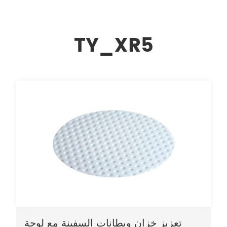
TY_XR5
تعزيز خزان وبطانات السفينة مع لوحة