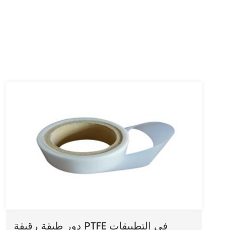
دور طبقة رقيقة PTFE في التطبيقات