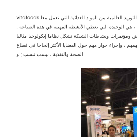
vitafoods أوروبا هو الحدث السنوي في سلسلة التوريد العالمية من المواد الغذائية التي تعمل معا . vitafoods أوروبا يوفر
ة ، هي الوحيدة التي تغطي الأنشطة المهنية في هذه الصناعة .
رض ومؤتمرات ونشاطات الشبكة تشكل نظاما إيكولوجيا مثاليا
همهم ، وإجراء حوار مهم حول القضايا الأكثر إلحاحا في قطاع
الصحة والتغذية . نبسب نبسب ; و