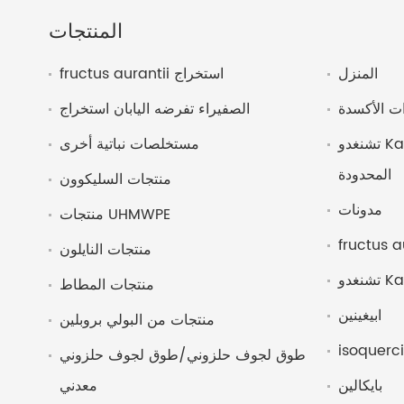
المنتجات
المنزل
fructus aurantii استخراج
ت الأكسدة
الصفيراء تفرضه اليابان استخراج
تشنغدو Kanghui التكنولوجيا الحيوية
مستخلصات نباتية أخرى
المحدودة
منتجات السليكوون
مدونات
منتجات UHMWPE
منتجات النايلون
منتجات المطاط
ابيغينين
منتجات من البولي بروبلين
isoquerci
طوق لجوف حلزوني/طوق لجوف حلزوني
بايكالين
معدني