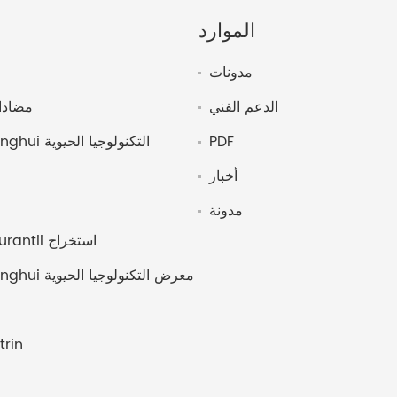
الموارد
مدونات
الدعم الفني
مضادا
PDF
أخبار
مدونة
fructus aurantii استخراج
تشنغدو Kanghui معرض التكنولوجيا الحيوية
trin