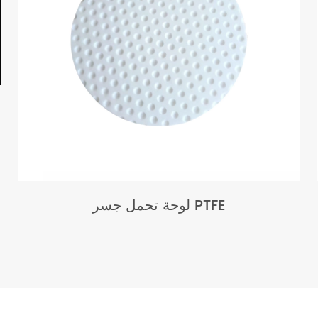
لوحة تحمل جسر PTFE