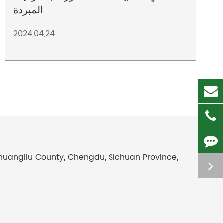
المبردة
2024,04,24
Shuangliu County, Chengdu, Sichuan Province,