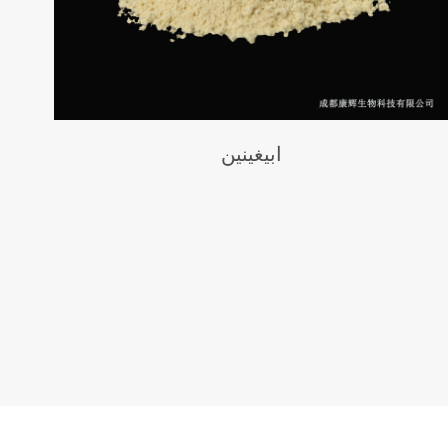
ابيغينين