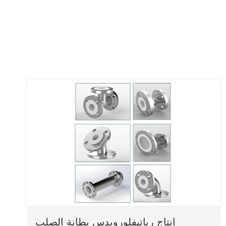
إنتاج رباتيفلورويدس بطانة الصلب