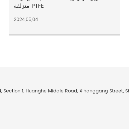
منزلقة PTFE
2024,05,04
4, Section 1, Huanghe Middle Road, Xihanggang Street, 