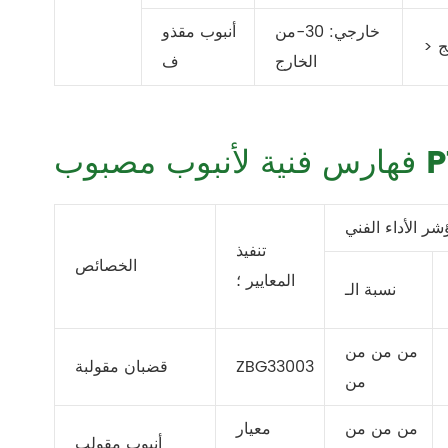
خارجي: 30-من
أنبوب مقذو
ئج
الخارج
ف
مصبوب PTFE
شر الأداء الفني
تنفيذ
الخصائص
المعايير ؛
نسبة الـ
من من من
ZBG33003
قضبان مقولبة
من
من من من
معيار
أنبوب مقولب