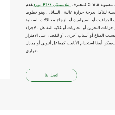
كمحترف.
مورد PTFE البلاستيكي
تقدم Xinrui أنابيب/أنابيب مصبوبة PTFE عالية الجودة ذات أنابيب سائلة متوسطة
ببة للتآكل بدرجة حرارة عالية ، السائل ، وهو خطوط
 الجرافيت أو السيراميك أو الزجاج مع الآلات السفلية
خزانات التخزين أو الحاويات أو غلاية التفاعل ، لإجراء
 بسبب المناخ أو أسباب أخرى ، أو للقضاء على الاهتزاز
يمكن أيضًا استخدام الأنابيب كمفاعل أنبوبي أو مبادل
حراري.
اتصل بنا