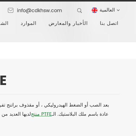
العالمية
info@cdkhsw.com
اتصل بنا
الأخبار والمعارض
الموارد
الشر
أنبو
PTFE مضغوط بواسطة المكبس. يعرف PTFE عادة باسم ملك البلاستيك. الـ
منتج PTFE
لديها العديد من 