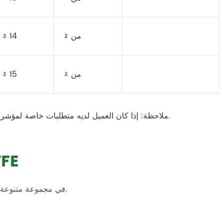
≥ من
≥ 14
≥ من
≥ 15
ملاحظة: إذا كان العميل لديه متطلبات خاصة لمؤشرات الأداء ، يجب على الأطراف اتخاذ القرار من خلال التفاوض.
استخدامات أن
يمكن معالجة أنبوب مصبوب PTFE في مجموعة متنوعة من الأختام ، حشيات.