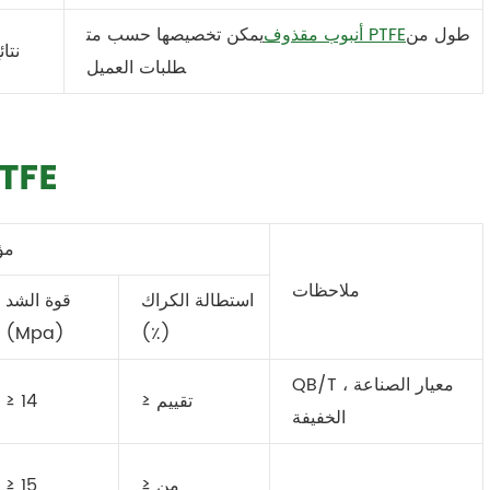
طول من
أنبوب مقذوف PTFE
يمكن تخصيصها حسب مت
> نتا
طلبات العميل
فهارس فنية لأنبوب 
مؤ
ملاحظات
استطالة الكراك
قوة الشد
(Mpa)
(٪)
QB/T ، معيار الصناعة
≥ تقييم
≥ 14
الخفيفة
≥ من
≥ 15