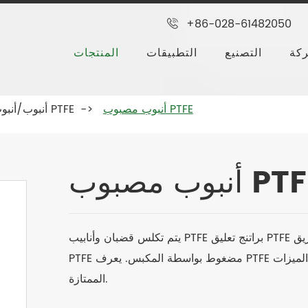
+86-028-61482050
كة
التصنيع
التطبيقات
المنتجات
أنبوب مصبوب PTFE
أنبوب/أنبوب PTFE
ب مصبوب PTFE
يتم تكلس قضبان وأنابيب PTFE براتنج تعليق PTFE بعد الصب أو الضغط الهيدروليكي ، أو مقذوف براتنج تفريق
الميزات
الممتازة.