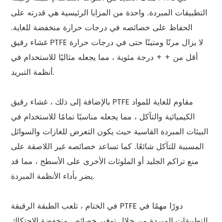
التطبيقات المبردة. واحدة من المزايا الرئيسية هي قدرته على
الحفاظ على خصائصه في درجات حرارة منخفضة للغاية.
غشاء رقيق PTFE لا يزال مرنًا ومتينًا حتى في درجات حرارة
أقل من + + درجة مئوية ، مما يجعله مثاليًا للاستخدام في
أنظمة التبريد.
بالإضافة إلى ذلك ، غشاء رقيق PTFE مقاوم للغاية للمواد
الكيميائية والتآكل ، مما يجعله مناسبًا تمامًا للاستخدام في
البيئات المبردة القاسية حيث يكون التعرض للغازات والسوائل
المسببة للتآكل شائعًا. كما تساعد خصائصه غير اللاصقة على
منع تراكم الجليد أو الملوثات الأخرى على الأسطح ، مما قد
يضر بأداء الأنظمة المبردة.
في الختام ، تلعب الطبقة الرقيقة PTFE دورًا مهمًا في
التطبيقات المبردة من خلال توفير خصائص منخفضة الاحتكاك