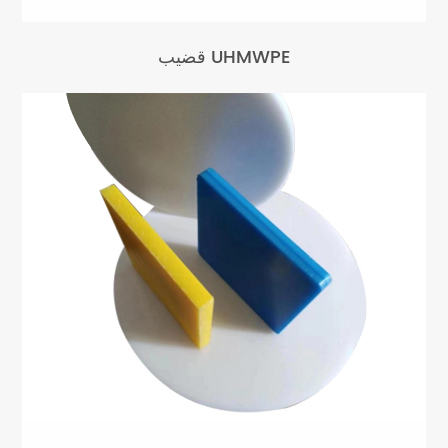
قضيب UHMWPE