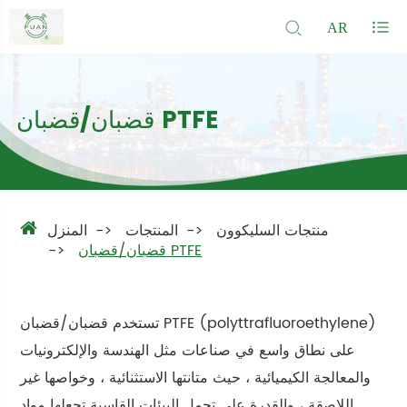
AR
قضبان/قضبان PTFE
منتجات السليكوون
المنتجات
المنزل
قضبان/قضبان PTFE
تستخدم قضبان/قضبان PTFE (polyttrafluoroethylene)
على نطاق واسع في صناعات مثل الهندسة والإلكترونيات
والمعالجة الكيميائية ، حيث متانتها الاستثنائية ، وخواصها غير
اللاصقة ، والقدرة على تحمل البيئات القاسية تجعلها مواد