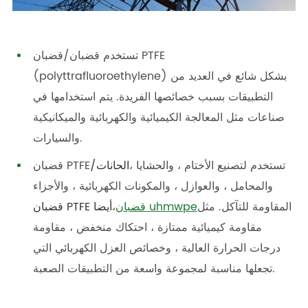
تستخدم قضبان/قضبان PTFE
(polyttrafluoroethylene) بشكل شائع في العديد من
التطبيقات بسبب خصائصها الفريدة. يتم استخدامها في
صناعات مثل المعالجة الكيميائية والكهربائية والميكانيكية
والسيارات.
تستخدم لتصنيع الأختام ، والحشايا ،
/الحانات
قضبان PTFE
والمحامل ، والعوازل ، والمكونات الكهربائية ، والأجزاء
المقاومة للتآكل. مثل
قضبان uhmwpe
،
قضبان PTFE أيضا
مقاومة كيميائية ممتازة ، احتكاك منخفض ، مقاومة
درجات الحرارة العالية ، وخصائص العزل الكهربائي التي
تجعلها مناسبة لمجموعة واسعة من التطبيقات الصعبة.