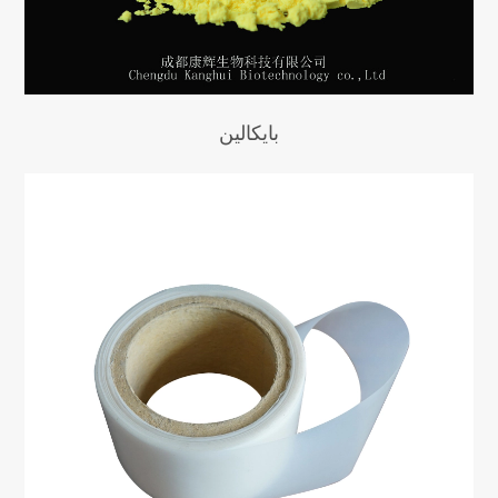
بايكالين