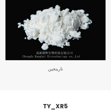
نارينجين
TY_XR5