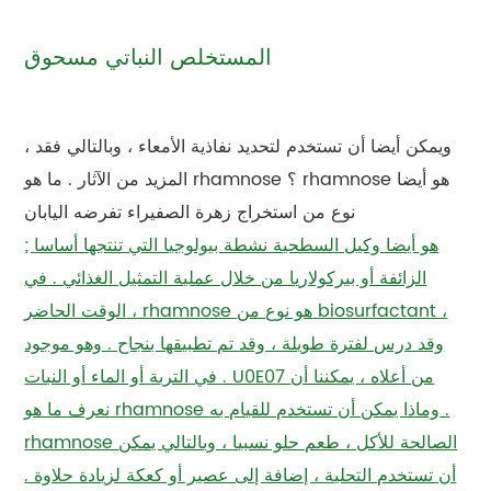
المستخلص النباتي مسحوق
، ويمكن أيضا أن تستخدم لتحديد نفاذية الأمعاء ، وبالتالي فقد
المزيد من الآثار . ما هو rhamnose ؟ rhamnose هو أيضا
نوع من استخراج زهرة الصفيراء تفرضه اليابان
; هو أيضا وكيل السطحية نشطة بيولوجيا التي تنتجها أساسا
الزائفة أو بيركولاريا من خلال عملية التمثيل الغذائي . في
الوقت الحاضر ، rhamnose هو نوع من biosurfactant ،
وقد درس لفترة طويلة ، وقد تم تطبيقها بنجاح . وهو موجود
في التربة أو الماء أو النبات . U0E07 من أعلاه ، يمكننا أن
نعرف ما هو rhamnose وماذا يمكن أن تستخدم للقيام به .
rhamnose الصالحة للأكل ، طعم حلو نسبيا ، وبالتالي يمكن
أن تستخدم التحلية ، إضافة إلى عصير أو كعكة لزيادة حلاوة .