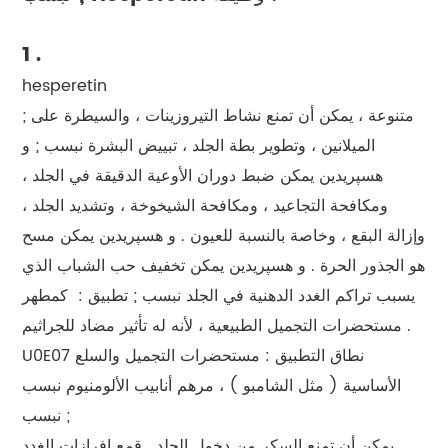
1 .
hesperetin
; متنوعة ، يمكن أن تمنع نشاط التيروزينات ، والسيطرة على
الميلانين ، وتطوير بطة الجلد ، تبييض البشرة نبسب ; و
هسپريدين يمكن ضبط دوران الأوعية الدقيقة في الجلد ،
ومكافحة التجاعيد ، ومكافحة الشيخوخة ، وتشديد الجلد ،
وإزالة البقع ، وخاصة بالنسبة للعيون . و هسپريدين يمكن مسح
هو الجذور الحرة . و هسپريدين يمكن تخفيف حب الشباب الذي
يسبب تراكم الغدد الدهنية في الجلد نبسب ; تطبيق :
كمطهر
مستحضرات التجميل الطبيعية ، لأنه له تأثير مضاد للجراثيم .
U0E07 نطاق التطبيق : مستحضرات التجميل والسلع
الأساسية ( مثل الشامبو ) ، مرهم أنابيب الألومنيوم نبسب
نبسب ;
يمكن أن تمنع السكر من دخول الجلد . قمع إفرازات الغدد