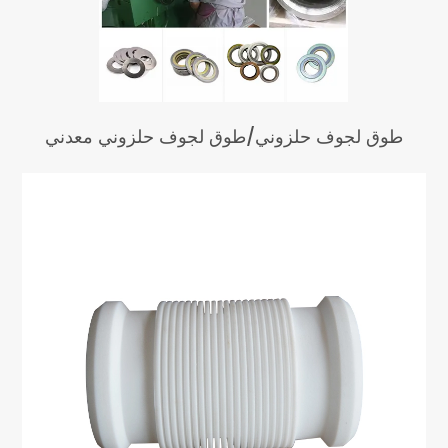
طوق لجوف حلزوني/طوق لجوف حلزوني معدني